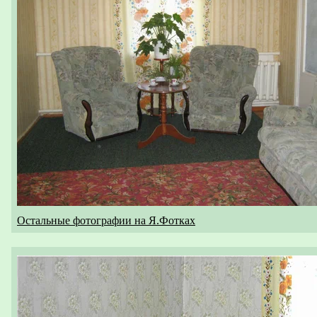
Остальные фотографии на Я.Фотках