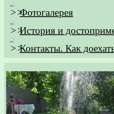
Фотогалерея
История и достоприме
Контакты. Как доехать