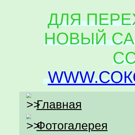
ДЛЯ ПЕРЕ
НОВЫЙ СА
С
WWW.СОК
Главная
Фотогалерея