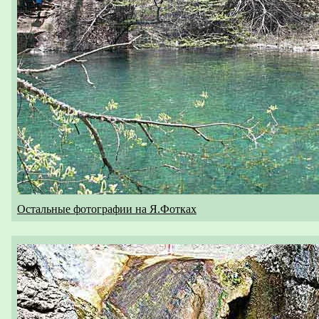
Остальные фотографии на Я.Фотках