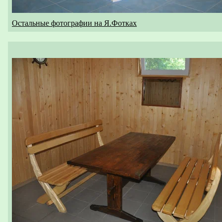
Остальные фотографии на Я.Фотках