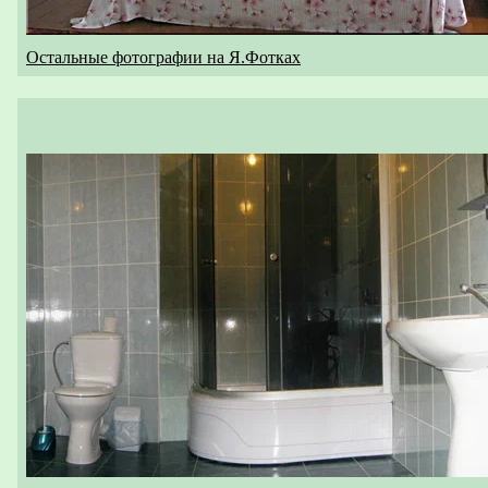
Остальные фотографии на Я.Фотках