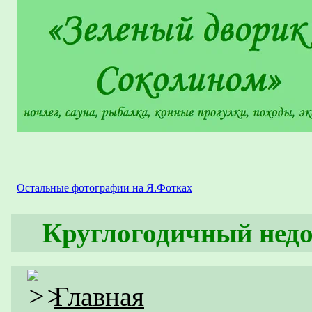
Остальные фотографии на Я.Фотках
Круглогодичный недо
Главная