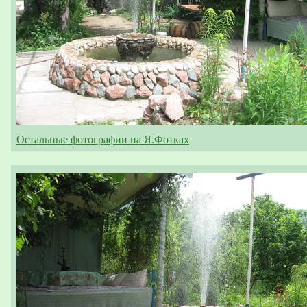
Остальные фотографии на Я.Фотках