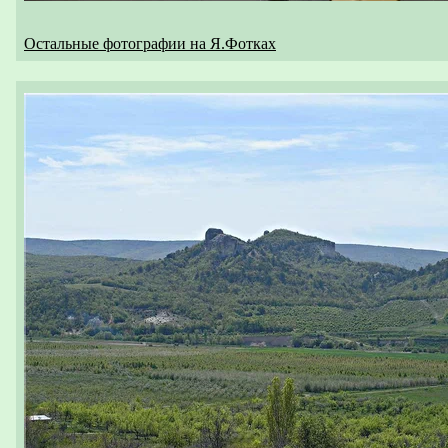
Остальные фотографии на Я.Фотках